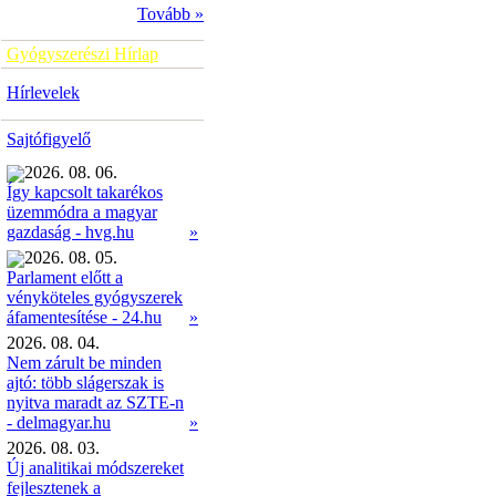
Tovább »
Gyógyszerészi Hírlap
Hírlevelek
Sajtófigyelő
2026. 08. 06.
Így kapcsolt takarékos
üzemmódra a magyar
»
gazdaság - hvg.hu
2026. 08. 05.
Parlament előtt a
vényköteles gyógyszerek
»
áfamentesítése - 24.hu
2026. 08. 04.
Nem zárult be minden
ajtó: több slágerszak is
nyitva maradt az SZTE-n
- delmagyar.hu
»
2026. 08. 03.
Új analitikai módszereket
fejlesztenek a