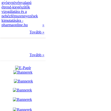
gyógynövényalapú
étrend-kiegészítők
vizsgálatára és a
nehézfémszennyezések
kimutatására -
pharmaonline.hu
»
Tovább »
Tovább »