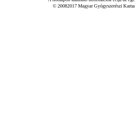
© 20082017 Magyar Gyógyszerészi Kamara