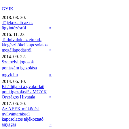
GYIK
2018. 08. 30.
Tájékoztató az e-
ügyintézésről
»
2016. 11. 23.
Tudnivalók az étrend-
kiegészítőkel kapcsolatos
megállapodásról
»
2014. 09. 22.
Személyi jogosok
pontszám igazolása 
mgyk.hu
»
2014. 06. 10.
Ki állítja ki a gyakorlati
pont igazolást? - MGYK
Országos Hivatala
»
2017. 06. 20.
Az AEEK működési
nyilvántartással
kapcsolatos tájékoztató
anyagai
»