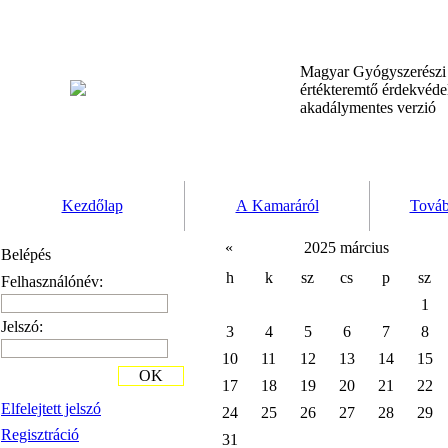
Magyar Gyógyszerész
értékteremtő érdekvéd
akadálymentes verzió
Kezdőlap
A Kamaráról
Továb
«
2025 március
Belépés
h
k
sz
cs
p
sz
Felhasználónév:
1
Jelszó:
3
4
5
6
7
8
10
11
12
13
14
15
OK
17
18
19
20
21
22
Elfelejtett jelszó
24
25
26
27
28
29
Regisztráció
31