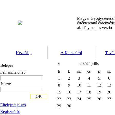
Magyar Gyógyszerész
értékteremtő érdekvéd
akadálymentes verzió
Kezdőlap
A Kamaráról
Továb
«
2024 április
Belépés
h
k
sz
cs
p
sz
Felhasználónév:
1
2
3
4
5
6
Jelszó:
8
9
10
11
12
13
15
16
17
18
19
20
OK
22
23
24
25
26
27
Elfelejtett jelszó
29
30
Regisztráció