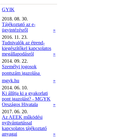
GYIK
2018. 08. 30.
Tájékoztató az e-
ügyintézésről
»
2016. 11. 23.
Tudnivalók az étrend-
kiegészítőkel kapcsolatos
megállapodásról
»
2014. 09. 22.
Személyi jogosok
pontszám igazolása 
mgyk.hu
»
2014. 06. 10.
Ki állítja ki a gyakorlati
pont igazolást? - MGYK
Országos Hivatala
»
2017. 06. 20.
Az AEEK működési
nyilvántartással
kapcsolatos tájékoztató
anyagai
»