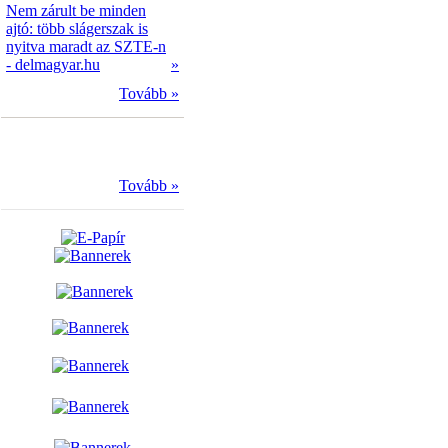
Nem zárult be minden
ajtó: több slágerszak is
nyitva maradt az SZTE-n
- delmagyar.hu
»
Tovább »
Tovább »