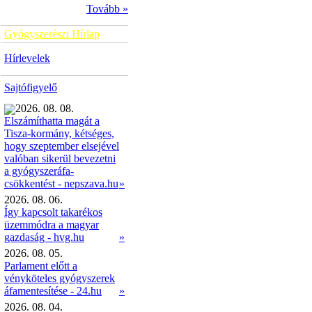
Tovább »
Gyógyszerészi Hírlap
Hírlevelek
Sajtófigyelő
2026. 08. 08.
Elszámíthatta magát a
Tisza-kormány, kétséges,
hogy szeptember elsejével
valóban sikerül bevezetni
a gyógyszeráfa-
»
csökkentést - nepszava.hu
2026. 08. 06.
Így kapcsolt takarékos
üzemmódra a magyar
gazdaság - hvg.hu
»
2026. 08. 05.
Parlament előtt a
vényköteles gyógyszerek
áfamentesítése - 24.hu
»
2026. 08. 04.