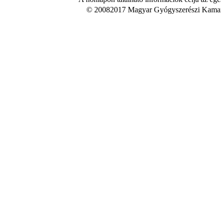
© 20082017 Magyar Gyógyszerészi Kamara