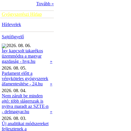
Tovább »
Gyógyszerészi Hírlap
Hírlevelek
Sajtófigyelő
2026. 08. 06.
Így kapcsolt takarékos
üzemmódra a magyar
»
gazdaság - hvg.hu
2026. 08. 05.
Parlament előtt a
vényköteles gyógyszerek
áfamentesítése - 24.hu
»
2026. 08. 04.
Nem zárult be minden
ajtó: több slágerszak is
nyitva maradt az SZTE-n
- delmagyar.hu
»
2026. 08. 03.
Új analitikai módszereket
fejlesztenek a