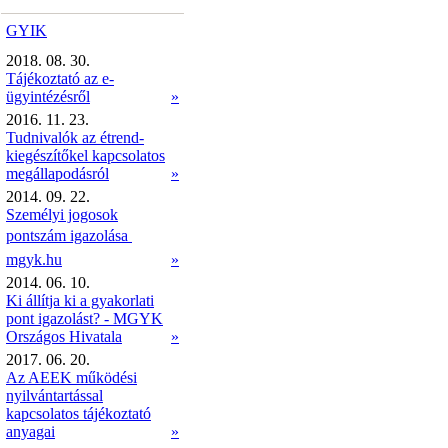
GYIK
2018. 08. 30.
Tájékoztató az e-
ügyintézésről
»
2016. 11. 23.
Tudnivalók az étrend-
kiegészítőkel kapcsolatos
megállapodásról
»
2014. 09. 22.
Személyi jogosok
pontszám igazolása 
mgyk.hu
»
2014. 06. 10.
Ki állítja ki a gyakorlati
pont igazolást? - MGYK
Országos Hivatala
»
2017. 06. 20.
Az AEEK működési
nyilvántartással
kapcsolatos tájékoztató
anyagai
»