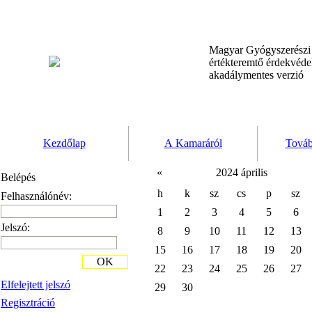
Magyar Gyógyszerész
értékteremtő érdekvéd
akadálymentes verzió
Kezdőlap
A Kamaráról
Továb
«
2024 április
Belépés
h
k
sz
cs
p
sz
Felhasználónév:
1
2
3
4
5
6
Jelszó:
8
9
10
11
12
13
15
16
17
18
19
20
OK
22
23
24
25
26
27
Elfelejtett jelszó
29
30
Regisztráció