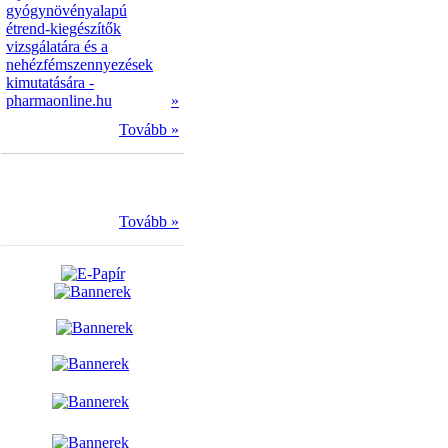
gyógynövényalapú
étrend-kiegészítők
vizsgálatára és a
nehézfémszennyezések
kimutatására -
pharmaonline.hu
»
Tovább »
Tovább »