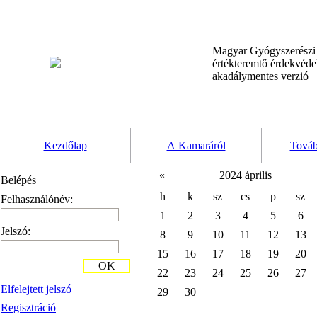
Magyar Gyógyszerész
értékteremtő érdekvéd
akadálymentes verzió
Kezdőlap
A Kamaráról
Továb
«
2024 április
Belépés
h
k
sz
cs
p
sz
Felhasználónév:
1
2
3
4
5
6
Jelszó:
8
9
10
11
12
13
15
16
17
18
19
20
OK
22
23
24
25
26
27
Elfelejtett jelszó
29
30
Regisztráció