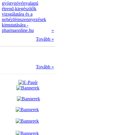
gyógynövényalapú
étrend-kiegészítők
vizsgálatára és a
nehézfémszennyezések
kimutatására -
pharmaonline.hu
»
Tovább »
Tovább »