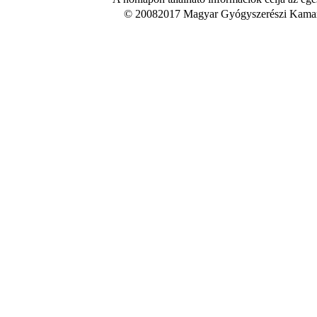
© 20082017 Magyar Gyógyszerészi Kamara