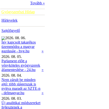
Tovább »
Gyógyszerészi Hírlap
Hírlevelek
Sajtófigyelő
2026. 08. 06.
Így kapcsolt takarékos
üzemmódra a magyar
»
gazdaság - hvg.hu
2026. 08. 05.
Parlament előtt a
vényköteles gyógyszerek
áfamentesítése - 24.hu
»
2026. 08. 04.
Nem zárult be minden
ajtó: több slágerszak is
nyitva maradt az SZTE-n
- delmagyar.hu
»
2026. 08. 03.
Új analitikai módszereket
fejlesztenek a