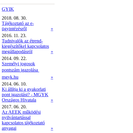
GYIK
2018. 08. 30.
Tájékoztató az e-
ügyintézésről
»
2016. 11. 23.
Tudnivalók az étrend-
kiegészítőkel kapcsolatos
megállapodásról
»
2014. 09. 22.
Személyi jogosok
pontszám igazolása 
mgyk.hu
»
2014. 06. 10.
Ki állítja ki a gyakorlati
pont igazolást? - MGYK
Országos Hivatala
»
2017. 06. 20.
Az AEEK működési
nyilvántartással
kapcsolatos tájékoztató
anyagai
»