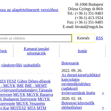
H-1068 Budapest
Dózsa György út 86/b
sza az alapértelmezett verzióhoz
Tel.: (+36-1) 351-9483
(+36-1) 413-1924
Fax: (+36-1) 351-9485
E-mail: hivatal@mgyk.hu
Keresés
RSS
Kamarai tagsági
ségek
Irattár
információk
Betegsarok
s
vándorgyűlés
szabadidős
2022. 09. 26.
Az étrend-kiegészítőkkel
kapcsolatos
RES
FESZ
Gábor Dénes-díjasok
együttműködéshez
- MGYK
IME
IME - MEMT
csatlakozó
Gyógyszerésztudományi Társaság
gyógyszertárak listája
»
ervezet
MGYK
MGYK Baranya
2020. 02. 18.
Budapesti Szervezete
MGYK
Betegjogi képviselők
zervezete
MGYK Veszprém
elérhetőségei
»
yi Kar
MOTESZ
MTA
MTM