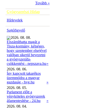
Tovább »
Gyógyszerészi Hírlap
Hírlevelek
Sajtófigyelő
2026. 08. 08.
Elszámíthatta magát a
Tisza-kormány, kétséges,
hogy szeptember elsejével
valóban sikerül bevezetni
a gyógyszeráfa-
»
csökkentést - nepszava.hu
2026. 08. 06.
Így kapcsolt takarékos
üzemmódra a magyar
gazdaság - hvg.hu
»
2026. 08. 05.
Parlament előtt a
vényköteles gyógyszerek
áfamentesítése - 24.hu
»
2026. 08. 04.