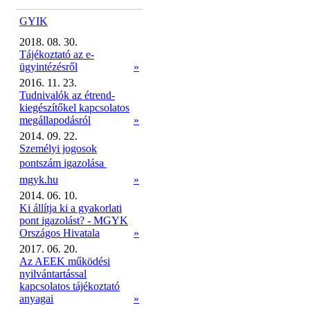
GYIK
2018. 08. 30.
Tájékoztató az e-
ügyintézésről
»
2016. 11. 23.
Tudnivalók az étrend-
kiegészítőkel kapcsolatos
megállapodásról
»
2014. 09. 22.
Személyi jogosok
pontszám igazolása 
mgyk.hu
»
2014. 06. 10.
Ki állítja ki a gyakorlati
pont igazolást? - MGYK
Országos Hivatala
»
2017. 06. 20.
Az AEEK működési
nyilvántartással
kapcsolatos tájékoztató
anyagai
»