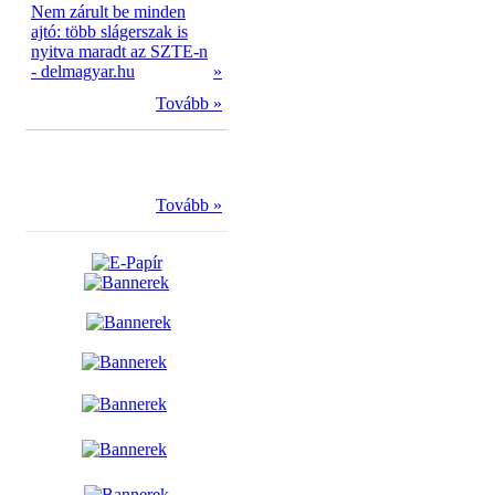
Nem zárult be minden
ajtó: több slágerszak is
nyitva maradt az SZTE-n
- delmagyar.hu
»
Tovább »
Tovább »