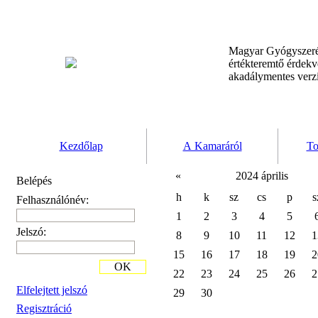
Magyar Gyógyszeré
értékteremtő érdek
akadálymentes verz
Kezdőlap
A Kamaráról
To
«
2024 április
Belépés
h
k
sz
cs
p
s
Felhasználónév:
1
2
3
4
5
Jelszó:
8
9
10
11
12
1
15
16
17
18
19
2
OK
22
23
24
25
26
2
Elfelejtett jelszó
29
30
Regisztráció