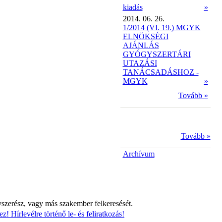
kiadás
»
2014. 06. 26.
1/2014 (VI. 19.) MGYK
ELNÖKSÉGI
AJÁNLÁS
GYÓGYSZERTÁRI
UTAZÁSI
TANÁCSADÁSHOZ -
MGYK
»
Tovább »
Tovább »
Archívum
yszerész, vagy más szakember felkeresését.
z! Hírlevélre történő le- és feliratkozás!