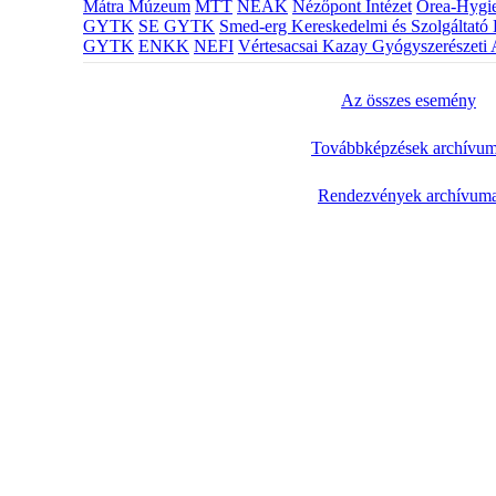
Mátra Múzeum
MTT
NEAK
Nézőpont Intézet
Orea-Hygie
GYTK
SE GYTK
Smed-erg Kereskedelmi és Szolgáltató 
GYTK
ENKK
NEFI
Vértesacsai Kazay Gyógyszerészeti 
Az összes esemény
Továbbképzések archívu
Rendezvények archívum