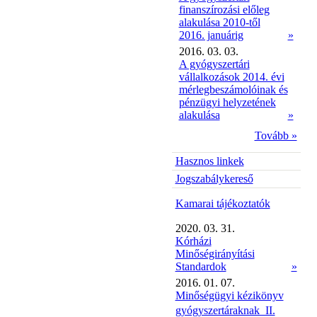
finanszírozási előleg
alakulása 2010-től
2016. januárig
»
2016. 03. 03.
A gyógyszertári
vállalkozások 2014. évi
mérlegbeszámolóinak és
pénzügyi helyzetének
alakulása
»
Tovább »
Hasznos linkek
Jogszabálykereső
Kamarai tájékoztatók
2020. 03. 31.
Kórházi
Minőségirányítási
Standardok
»
2016. 01. 07.
Minőségügyi kézikönyv
gyógyszertáraknak  II.