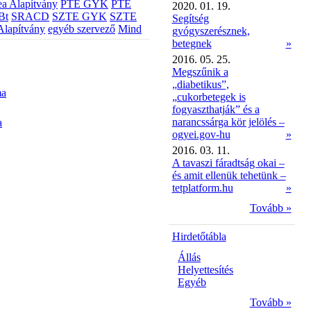
a Alapítvány
PTE GYK
PTE
2020. 01. 19.
Bt
SRACD
SZTE GYK
SZTE
Segítség
Alapítvány
egyéb szervező
Mind
gyógyszerésznek,
betegnek
»
2016. 05. 25.
Megszűnik a
„diabetikus”,
ma
„cukorbetegek is
fogyaszthatják” és a
narancssárga kör jelölés –
a
ogyei.gov-hu
»
2016. 03. 11.
A tavaszi fáradtság okai –
és amit ellenük tehetünk –
tetplatform.hu
»
Tovább »
Hirdetőtábla
Állás
Helyettesítés
Egyéb
Tovább »