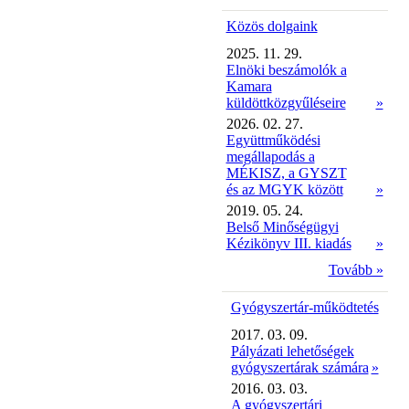
Közös dolgaink
2025. 11. 29.
Elnöki beszámolók a
Kamara
küldöttközgyűléseire
»
2026. 02. 27.
Együttműködési
megállapodás a
MÉKISZ, a GYSZT
és az MGYK között
»
2019. 05. 24.
Belső Minőségügyi
Kézikönyv III. kiadás
»
Tovább »
Gyógyszertár-működtetés
2017. 03. 09.
Pályázati lehetőségek
gyógyszertárak számára
»
2016. 03. 03.
A gyógyszertári