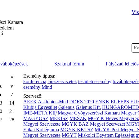
Vis
szi Kamara
védelem
ió
vábbképzések
Szakmai fórum
Pályázati lehető
Esemény típusa:
»
konferencia
társszervezetek
testületi esemény
továbbképzé
z
v
esemény
Mind
6
7
Szervező:
ÁEEK
Asklepios-Med
DDRS 2020
ENKK
EUFEPS
EU
3
14
Klubja Egyesület
Galenus
Galenus Kft.
HUNGAROMED 
0
21
IME-META
KIP
Magyar Gyógyszerészi Kamara
Magyar 
MAGYOSZ
MÉKISZ
MESZK
MGY K Heves Megyei Sz
7
28
Megyei Szervezete
MGYK BAZ Megyei Szervezet
MGYK 
Etikai Kollégiuma
MGYK KKTSZ
MGYK Pest Megyei S
Megyei Szervezete
MGYT
Miskolci Egyetem Egészségüg