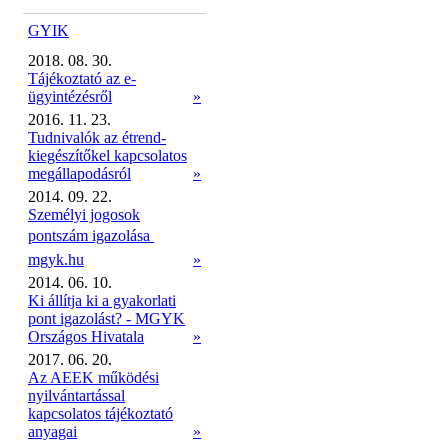
GYIK
2018. 08. 30.
Tájékoztató az e-
ügyintézésről
»
2016. 11. 23.
Tudnivalók az étrend-
kiegészítőkel kapcsolatos
megállapodásról
»
2014. 09. 22.
Személyi jogosok
pontszám igazolása 
mgyk.hu
»
2014. 06. 10.
Ki állítja ki a gyakorlati
pont igazolást? - MGYK
Országos Hivatala
»
2017. 06. 20.
Az AEEK működési
nyilvántartással
kapcsolatos tájékoztató
anyagai
»