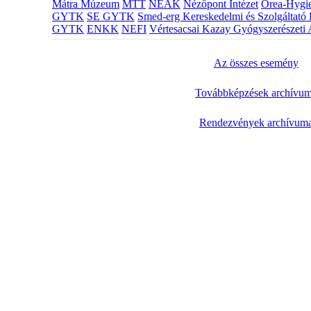
Mátra Múzeum
MTT
NEAK
Nézőpont Intézet
Orea-Hygie
GYTK
SE GYTK
Smed-erg Kereskedelmi és Szolgáltató 
GYTK
ENKK
NEFI
Vértesacsai Kazay Gyógyszerészeti 
Az összes esemény
Továbbképzések archívu
Rendezvények archívum