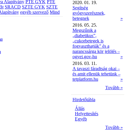
a Alapítvány
PTE GYK
PTE
2020. 01. 19.
Bt
SRACD
SZTE GYK
SZTE
Segítség
Alapítvány
egyéb szervező
Mind
gyógyszerésznek,
betegnek
»
2016. 05. 25.
Megszűnik a
„diabetikus”,
ma
„cukorbetegek is
fogyaszthatják” és a
narancssárga kör jelölés –
a
ogyei.gov-hu
»
2016. 03. 11.
A tavaszi fáradtság okai –
és amit ellenük tehetünk –
tetplatform.hu
»
Tovább »
Hirdetőtábla
Állás
Helyettesítés
Egyéb
Tovább »