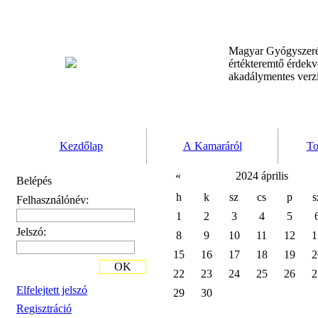
Magyar Gyógyszeré
értékteremtő érdek
akadálymentes verz
Kezdőlap
A Kamaráról
To
«
2024 április
Belépés
h
k
sz
cs
p
s
Felhasználónév:
1
2
3
4
5
Jelszó:
8
9
10
11
12
1
15
16
17
18
19
2
OK
22
23
24
25
26
2
Elfelejtett jelszó
29
30
Regisztráció