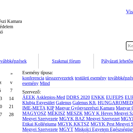
Vis
szi Kamara
védelem
ió
vábbképzések
Szakmai fórum
Pályázati lehető
Esemény típusa:
»
konferencia
társszervezetek
testületi esemény
továbbképzé
z
v
esemény
Mind
6
7
Szervező:
ÁEEK
Asklepios-Med
DDRS 2020
ENKK
EUFEPS
EU
3
14
Klubja Egyesület
Galenus
Galenus Kft.
HUNGAROMED 
0
21
IME-META
KIP
Magyar Gyógyszerészi Kamara
Magyar 
MAGYOSZ
MÉKISZ
MESZK
MGY K Heves Megyei Sz
7
28
Megyei Szervezete
MGYK BAZ Megyei Szervezet
MGYK 
Etikai Kollégiuma
MGYK KKTSZ
MGYK Pest Megyei S
Megyei Szervezete
MGYT
Miskolci Egyetem Egészségüg