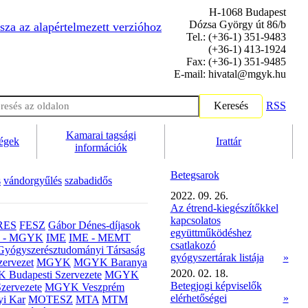
H-1068 Budapest
Dózsa György út 86/b
sza az alapértelmezett verzióhoz
Tel.: (+36-1) 351-9483
(+36-1) 413-1924
Fax: (+36-1) 351-9485
E-mail: hivatal@mgyk.hu
Keresés
RSS
Kamarai tagsági
ségek
Irattár
információk
Betegsarok
s
vándorgyűlés
szabadidős
2022. 09. 26.
Az étrend-kiegészítőkkel
kapcsolatos
RES
FESZ
Gábor Dénes-díjasok
együttműködéshez
- MGYK
IME
IME - MEMT
csatlakozó
Gyógyszerésztudományi Társaság
gyógyszertárak listája
»
ervezet
MGYK
MGYK Baranya
2020. 02. 18.
Budapesti Szervezete
MGYK
Betegjogi képviselők
zervezete
MGYK Veszprém
elérhetőségei
»
yi Kar
MOTESZ
MTA
MTM