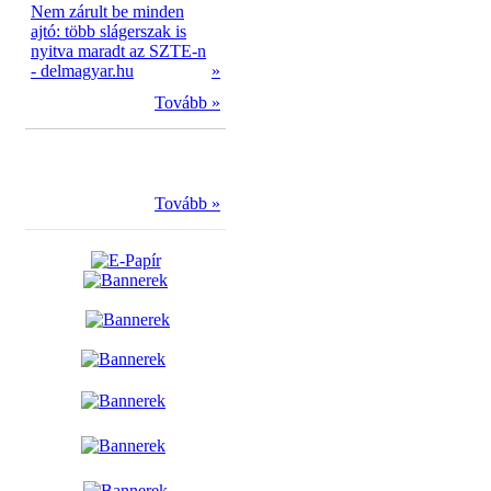
Nem zárult be minden
ajtó: több slágerszak is
nyitva maradt az SZTE-n
- delmagyar.hu
»
Tovább »
Tovább »