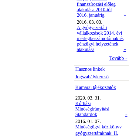
finanszírozási előleg
alakulása 2010-től
2016. januárig
»
2016. 03. 03.
A gyógyszertári
vállalkozások 2014. évi
mérlegbeszámolóinak és
pénzügyi helyzetének
alakulása
»
Tovább »
Hasznos linkek
Jogszabálykereső
Kamarai tájékoztatók
2020. 03. 31.
Kórházi
Minőségirányítási
Standardok
»
2016. 01. 07.
Minőségügyi kézikönyv
gyógyszertáraknak  II.