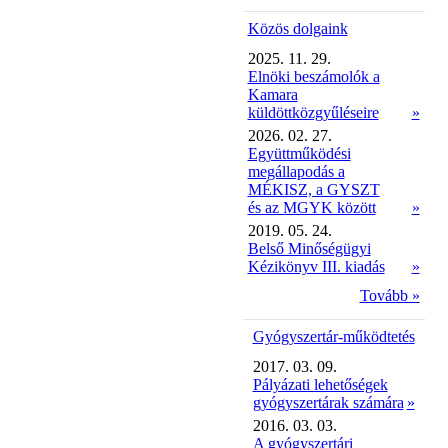
Közös dolgaink
2025. 11. 29.
Elnöki beszámolók a
Kamara
küldöttközgyűléseire
»
2026. 02. 27.
Együttműködési
megállapodás a
MÉKISZ, a GYSZT
és az MGYK között
»
2019. 05. 24.
Belső Minőségügyi
Kézikönyv III. kiadás
»
Tovább »
Gyógyszertár-működtetés
2017. 03. 09.
Pályázati lehetőségek
gyógyszertárak számára
»
2016. 03. 03.
A gyógyszertári