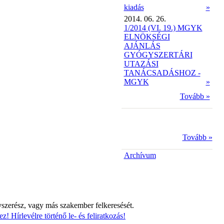
kiadás
»
2014. 06. 26.
1/2014 (VI. 19.) MGYK
ELNÖKSÉGI
AJÁNLÁS
GYÓGYSZERTÁRI
UTAZÁSI
TANÁCSADÁSHOZ -
MGYK
»
Tovább »
Tovább »
Archívum
yszerész, vagy más szakember felkeresését.
z! Hírlevélre történő le- és feliratkozás!