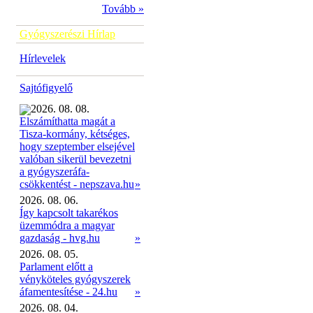
Tovább »
Gyógyszerészi Hírlap
Hírlevelek
Sajtófigyelő
2026. 08. 08.
Elszámíthatta magát a
Tisza-kormány, kétséges,
hogy szeptember elsejével
valóban sikerül bevezetni
a gyógyszeráfa-
»
csökkentést - nepszava.hu
2026. 08. 06.
Így kapcsolt takarékos
üzemmódra a magyar
gazdaság - hvg.hu
»
2026. 08. 05.
Parlament előtt a
vényköteles gyógyszerek
áfamentesítése - 24.hu
»
2026. 08. 04.