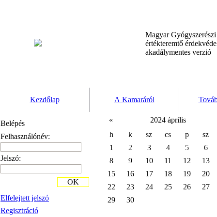
Magyar Gyógyszerész
értékteremtő érdekvéd
akadálymentes verzió
Kezdőlap
A Kamaráról
Továb
«
2024 április
Belépés
h
k
sz
cs
p
sz
Felhasználónév:
1
2
3
4
5
6
Jelszó:
8
9
10
11
12
13
15
16
17
18
19
20
OK
22
23
24
25
26
27
Elfelejtett jelszó
29
30
Regisztráció