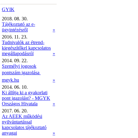
GYIK
2018. 08. 30.
Tájékoztató az e-
ügyintézésről
»
2016. 11. 23.
Tudnivalók az étrend-
kiegészítőkel kapcsolatos
megállapodásról
»
2014. 09. 22.
Személyi jogosok
pontszám igazolása 
mgyk.hu
»
2014. 06. 10.
Ki állítja ki a gyakorlati
pont igazolást? - MGYK
Országos Hivatala
»
2017. 06. 20.
Az AEEK működési
nyilvántartással
kapcsolatos tájékoztató
anyagai
»