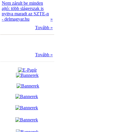
Nem zárult be minden
ajtó: több slágerszak is
nyitva maradt az SZTE-n
- delmagyar.hu
»
Tovább »
Tovább »