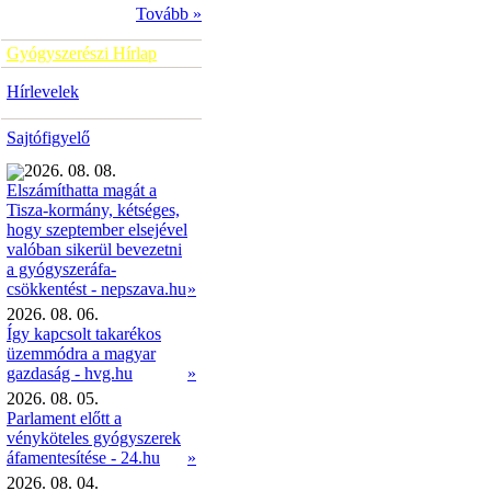
Tovább »
Gyógyszerészi Hírlap
Hírlevelek
Sajtófigyelő
2026. 08. 08.
Elszámíthatta magát a
Tisza-kormány, kétséges,
hogy szeptember elsejével
valóban sikerül bevezetni
a gyógyszeráfa-
»
csökkentést - nepszava.hu
2026. 08. 06.
Így kapcsolt takarékos
üzemmódra a magyar
gazdaság - hvg.hu
»
2026. 08. 05.
Parlament előtt a
vényköteles gyógyszerek
áfamentesítése - 24.hu
»
2026. 08. 04.