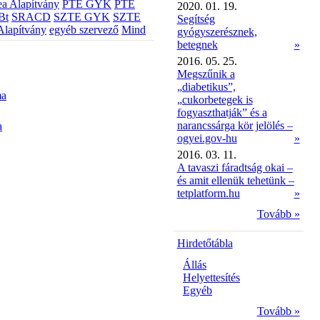
a Alapítvány
PTE GYK
PTE
2020. 01. 19.
Bt
SRACD
SZTE GYK
SZTE
Segítség
Alapítvány
egyéb szervező
Mind
gyógyszerésznek,
betegnek
»
2016. 05. 25.
Megszűnik a
„diabetikus”,
ma
„cukorbetegek is
fogyaszthatják” és a
narancssárga kör jelölés –
a
ogyei.gov-hu
»
2016. 03. 11.
A tavaszi fáradtság okai –
és amit ellenük tehetünk –
tetplatform.hu
»
Tovább »
Hirdetőtábla
Állás
Helyettesítés
Egyéb
Tovább »