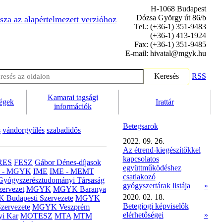
H-1068 Budapest
Dózsa György út 86/b
sza az alapértelmezett verzióhoz
Tel.: (+36-1) 351-9483
(+36-1) 413-1924
Fax: (+36-1) 351-9485
E-mail: hivatal@mgyk.hu
Keresés
RSS
Kamarai tagsági
ségek
Irattár
információk
Betegsarok
s
vándorgyűlés
szabadidős
2022. 09. 26.
Az étrend-kiegészítőkkel
kapcsolatos
RES
FESZ
Gábor Dénes-díjasok
együttműködéshez
- MGYK
IME
IME - MEMT
csatlakozó
Gyógyszerésztudományi Társaság
gyógyszertárak listája
»
ervezet
MGYK
MGYK Baranya
2020. 02. 18.
Budapesti Szervezete
MGYK
Betegjogi képviselők
zervezete
MGYK Veszprém
elérhetőségei
»
yi Kar
MOTESZ
MTA
MTM