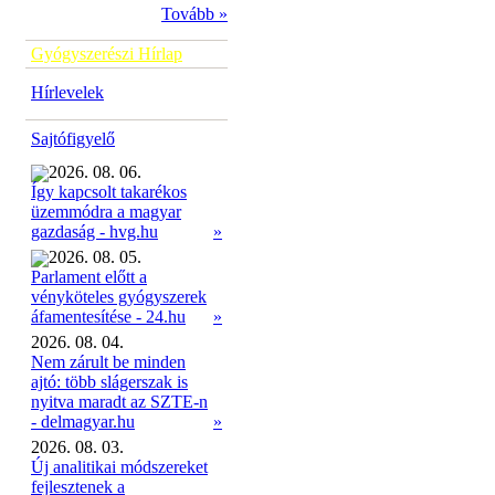
Tovább »
Gyógyszerészi Hírlap
Hírlevelek
Sajtófigyelő
2026. 08. 06.
Így kapcsolt takarékos
üzemmódra a magyar
»
gazdaság - hvg.hu
2026. 08. 05.
Parlament előtt a
vényköteles gyógyszerek
»
áfamentesítése - 24.hu
2026. 08. 04.
Nem zárult be minden
ajtó: több slágerszak is
nyitva maradt az SZTE-n
- delmagyar.hu
»
2026. 08. 03.
Új analitikai módszereket
fejlesztenek a