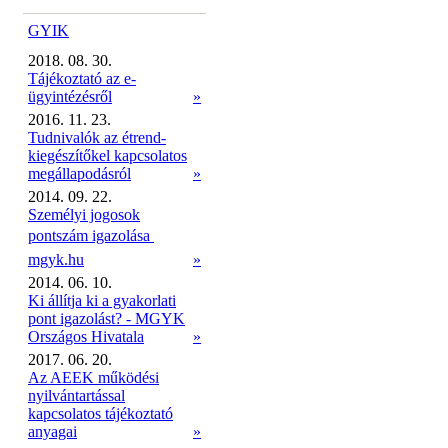
GYIK
2018. 08. 30.
Tájékoztató az e-
ügyintézésről
»
2016. 11. 23.
Tudnivalók az étrend-
kiegészítőkel kapcsolatos
megállapodásról
»
2014. 09. 22.
Személyi jogosok
pontszám igazolása 
mgyk.hu
»
2014. 06. 10.
Ki állítja ki a gyakorlati
pont igazolást? - MGYK
Országos Hivatala
»
2017. 06. 20.
Az AEEK működési
nyilvántartással
kapcsolatos tájékoztató
anyagai
»