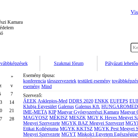
Vis
szi Kamara
védelem
ió
vábbképzések
Szakmai fórum
Pályázati lehető
Esemény típusa:
»
konferencia
társszervezetek
testületi esemény
továbbképzé
z
v
esemény
Mind
6
7
Szervező:
ÁEEK
Asklepios-Med
DDRS 2020
ENKK
EUFEPS
EU
3
14
Klubja Egyesület
Galenus
Galenus Kft.
HUNGAROMED 
0
21
IME-META
KIP
Magyar Gyógyszerészi Kamara
Magyar 
MAGYOSZ
MÉKISZ
MESZK
MGY K Heves Megyei Sz
7
28
Megyei Szervezete
MGYK BAZ Megyei Szervezet
MGYK 
Etikai Kollégiuma
MGYK KKTSZ
MGYK Pest Megyei S
Megyei Szervezete
MGYT
Miskolci Egyetem Egészségüg