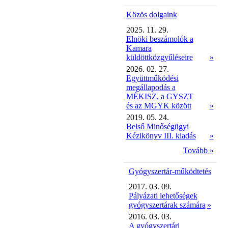
Közös dolgaink
2025. 11. 29.
Elnöki beszámolók a
Kamara
küldöttközgyűléseire
»
2026. 02. 27.
Együttműködési
megállapodás a
MÉKISZ, a GYSZT
és az MGYK között
»
2019. 05. 24.
Belső Minőségügyi
Kézikönyv III. kiadás
»
Tovább »
Gyógyszertár-működtetés
2017. 03. 09.
Pályázati lehetőségek
gyógyszertárak számára
»
2016. 03. 03.
A gyógyszertári