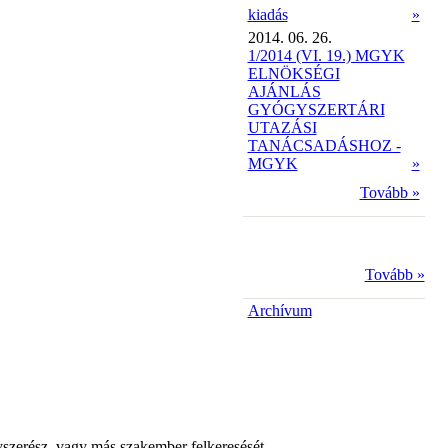
kiadás
»
2014. 06. 26.
1/2014 (VI. 19.) MGYK
ELNÖKSÉGI
AJÁNLÁS
GYÓGYSZERTÁRI
UTAZÁSI
TANÁCSADÁSHOZ -
MGYK
»
Tovább »
Tovább »
Archívum
yszerész, vagy más szakember felkeresését.