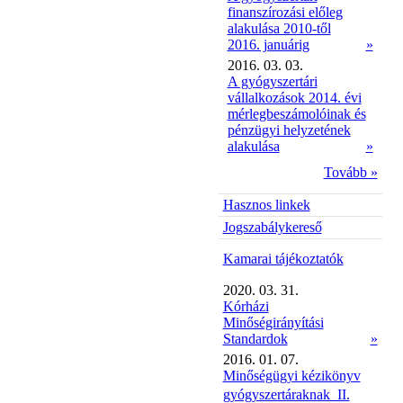
finanszírozási előleg
alakulása 2010-től
2016. januárig
»
2016. 03. 03.
A gyógyszertári
vállalkozások 2014. évi
mérlegbeszámolóinak és
pénzügyi helyzetének
alakulása
»
Tovább »
Hasznos linkek
Jogszabálykereső
Kamarai tájékoztatók
2020. 03. 31.
Kórházi
Minőségirányítási
Standardok
»
2016. 01. 07.
Minőségügyi kézikönyv
gyógyszertáraknak  II.