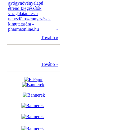
gyógynövényalapú
étrend-kiegészítők
vizsgálatára és a
nehézfémszennyezések
kimutatására -
pharmaonline.hu
»
Tovább »
Tovább »