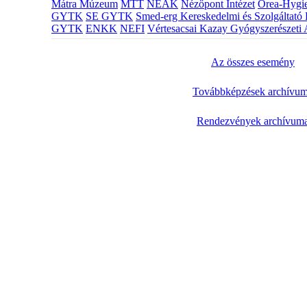
Mátra Múzeum
MTT
NEAK
Nézőpont Intézet
Orea-Hygie
GYTK
SE GYTK
Smed-erg Kereskedelmi és Szolgáltató 
GYTK
ENKK
NEFI
Vértesacsai Kazay Gyógyszerészeti 
Az összes esemény
Továbbképzések archívu
Rendezvények archívum