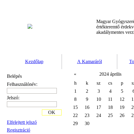
Magyar Gyógyszeré
értékteremtő érdek
akadálymentes verz
Kezdőlap
A Kamaráról
To
«
2024 április
Belépés
h
k
sz
cs
p
s
Felhasználónév:
1
2
3
4
5
Jelszó:
8
9
10
11
12
1
15
16
17
18
19
2
OK
22
23
24
25
26
2
Elfelejtett jelszó
29
30
Regisztráció