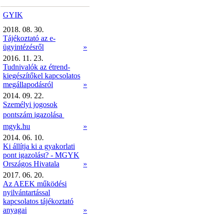
GYIK
2018. 08. 30.
Tájékoztató az e-
ügyintézésről
»
2016. 11. 23.
Tudnivalók az étrend-
kiegészítőkel kapcsolatos
megállapodásról
»
2014. 09. 22.
Személyi jogosok
pontszám igazolása 
mgyk.hu
»
2014. 06. 10.
Ki állítja ki a gyakorlati
pont igazolást? - MGYK
Országos Hivatala
»
2017. 06. 20.
Az AEEK működési
nyilvántartással
kapcsolatos tájékoztató
anyagai
»