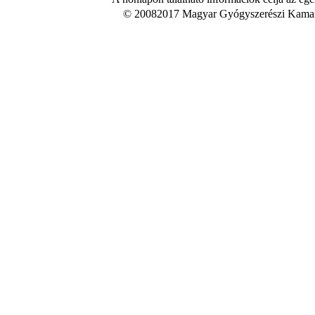
© 20082017 Magyar Gyógyszerészi Kamara