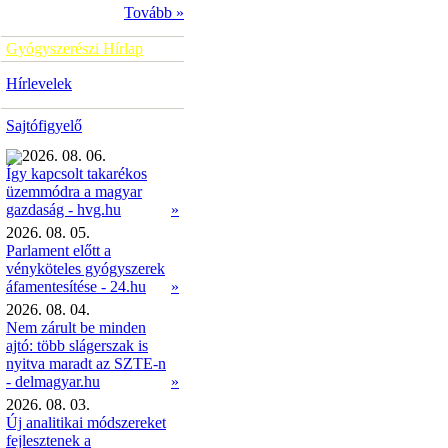
Tovább »
Gyógyszerészi Hírlap
Hírlevelek
Sajtófigyelő
2026. 08. 06.
Így kapcsolt takarékos
üzemmódra a magyar
»
gazdaság - hvg.hu
2026. 08. 05.
Parlament előtt a
vényköteles gyógyszerek
áfamentesítése - 24.hu
»
2026. 08. 04.
Nem zárult be minden
ajtó: több slágerszak is
nyitva maradt az SZTE-n
- delmagyar.hu
»
2026. 08. 03.
Új analitikai módszereket
fejlesztenek a