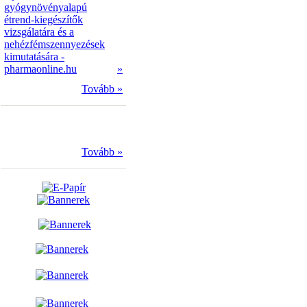
gyógynövényalapú
étrend-kiegészítők
vizsgálatára és a
nehézfémszennyezések
kimutatására -
pharmaonline.hu
»
Tovább »
Tovább »