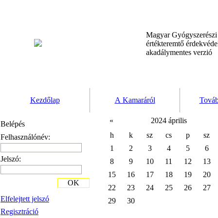
Magyar Gyógyszerész
értékteremtő érdekvéd
akadálymentes verzió
Kezdőlap
A Kamaráról
Továb
«
2024 április
Belépés
h
k
sz
cs
p
sz
Felhasználónév:
1
2
3
4
5
6
Jelszó:
8
9
10
11
12
13
15
16
17
18
19
20
OK
22
23
24
25
26
27
Elfelejtett jelszó
29
30
Regisztráció